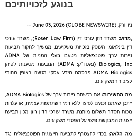
בנוגע לזכויותיכם
ניו יורק, June 03, 2026 (GLOBE NEWSWIRE) --
, משרד עורכי
)
Rosen Law Firm
משרד רוזן עורכי דין (
מדוע:
,
דין בינלאומי העוסק בזכויות משקיעים,
ממשיך לחקור
תביעות
ADMA
בעלי המניות של
ניירות ערך פוטנציאליות מטעם
הנובעות מטענות לפיהן
)
ADMA
(נאסד"ק:
Biologics, Inc
מידע עסקי מטעה באופן מהותי
פרסמה
ADMA Biologics
לציבור המשקיעים.
,
ADMA Biologics
אם רכשתם ניירות ערך של
מה החשיבות:
ייתכן שאתם זכאים לפיצוי ללא דמי השתתפות עצמית, או עלויות
מכוח הסדר תשלום מותנה. משרד עורכי הדין רוזן מכין תביעה
ייצוגית המבקשת פיצוי על הפסדי משקיעים.
מה הלאה:
בכדי להצטרף לתביעה הייצוגית הפוטנציאלית נגד