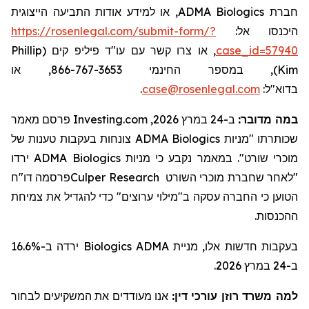
, או למידע אודות התביעה הייצוגית
ADMA Biologics
חברת
https://rosenlegal.com/submit-form/?
היכנסו אל:
Phillip
, או צרו קשר עם עו"ד פיליפ קים (
case_id=57940
), במספר החינמי 866-767-3653, או
Kim
.
case@rosenlegal.com
בדוא"ל:
פרסם מאמר
Investing.com
ב-24 במרץ 2026,
:
במה מדובר
צונחות בעקבות טענות של
ADMA Biologics
שכותרתו "מניות
ירדו
ADMA Biologics
קבע כי מניות
נ
מאמר
ב
מוכרי שורט".
פרסמה דו"ח
Culper Research
מוכרי השורט
"לאחר שחברת
הטוען כי החברה עסקה ב"
מילוי
ערוצים" כדי ל
הגדיל
את צמיחת
ההכנסות.
ירדה ב-16.6%
Biologics
בעקבות חדשות אלו, מניית ADMA
ב-24 במרץ 2026.
למה משרד רוזן עורכי דין:
אנו מעודדים את המשקיעים לבחור