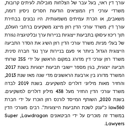
עורך דין ראוי, בעל עבר של הצלחות מובילות. לעיתים קרובות,
משרדי עורכי דין המוציאים הודעות חסרים ניסיון דומה,
משאבים, או הכרת עמיתים משמעותית. היו נבונים בבחירת
עורך דין. משרד עורכי הדין רוזן מייצג משקיעים ברחבי העולם,
תוך ריכוז עיסוקו בתביעות ייצוגיות בניירות ערך ובליטיגציה נגזרת
של בעלי מניות. משרד עורכי הדין רוזן השיג את הסדר התביעה
הייצוגית הגדול ביותר אי פעם בניירות ערך נגד חברה סינית.
שרותי
ISS
משרד רוזן עורכי דין מדורג במקום הראשון על ידי
תביעה ייצוגית, בגין מספר יישובי תביעות ייצוגיות בשנת 2017.
המשרד מדורג בין ארבעת הראשונים מדי שנה מאז שנת 2013,
והחזיר מאות מיליוני דולרים למשקיעים. בשנת 2019 לבדה
משרד עורכי הדין החזיר מעל 438 מיליון דולרים למשקיעים.
בשנת 2020, השותף המייסד לורנס רוזן הוכרז על ידי חברת
מעורכי הדין
כ"ענק לשכת התביעות הייצוגיות". רבים
law360
Super
,
Lawdragon
במשרד זה מוכרים על ידי הביטאונים
.
Lawyers